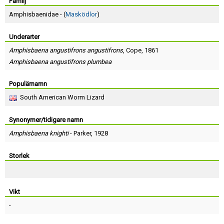
Skapa konto
Familj
Amphisbaenidae - (
Masködlor
)
Underarter
Amphisbaena angustifrons angustifrons
,
Cope
, 1861
Amphisbaena angustifrons plumbea
Populärnamn
South American Worm Lizard
Synonymer/tidigare namn
Amphisbaena knighti
-
Parker
, 1928
Storlek
Vikt
-