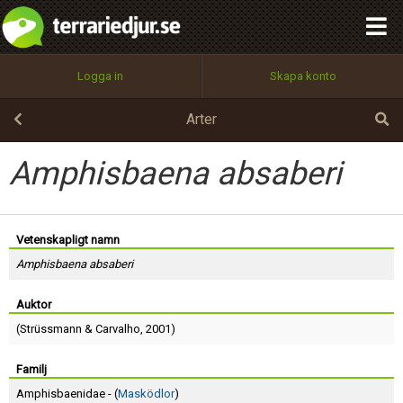
integritetspolicy
OK
Utför
Namn:
Begär nytt lösenord
Logga in
Skapa konto
Tillbaka till förstasidan
100%
Epost:
Arter
Amphisbaena absaberi
Användarnamn:
Vetenskapligt namn
Amphisbaena absaberi
Lösenord:
Auktor
(
Strüssmann
&
Carvalho
, 2001)
Privacy Policy
Terms of Service
Familj
Amphisbaenidae - (
Masködlor
)