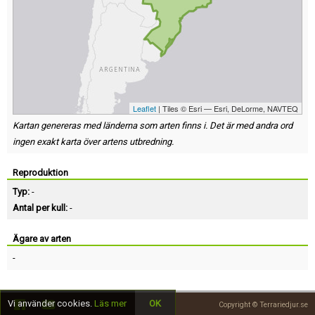
Leaflet
| Tiles © Esri — Esri, DeLorme, NAVTEQ
Kartan genereras med länderna som arten finns i. Det är med andra ord
ingen exakt karta över artens utbredning.
Reproduktion
Typ:
-
Antal per kull:
-
Ägare av arten
-
Vi använder cookies.
Läs mer
OK
Copyright © Terrariedjur.se