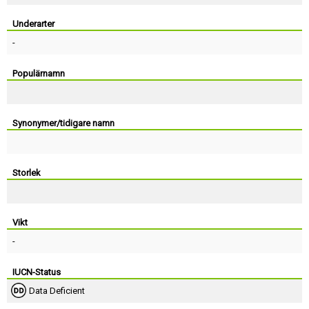
Skapa konto
Underarter
-
Populärnamn
Synonymer/tidigare namn
Storlek
Vikt
-
IUCN-Status
Data Deficient