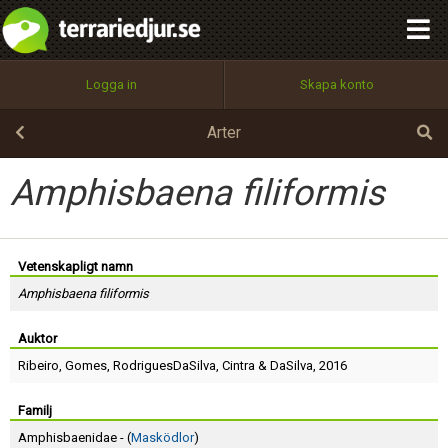
integritetspolicy
OK
Utför
Namn:
Begär nytt lösenord
Logga in
Skapa konto
Tillbaka till förstasidan
100%
Epost:
Arter
Amphisbaena filiformis
Användarnamn:
Vetenskapligt namn
Amphisbaena filiformis
Lösenord:
Auktor
Ribeiro
,
Gomes
,
RodriguesDaSilva
,
Cintra
&
DaSilva
, 2016
Privacy Policy
Terms of Service
Familj
Amphisbaenidae - (
Masködlor
)