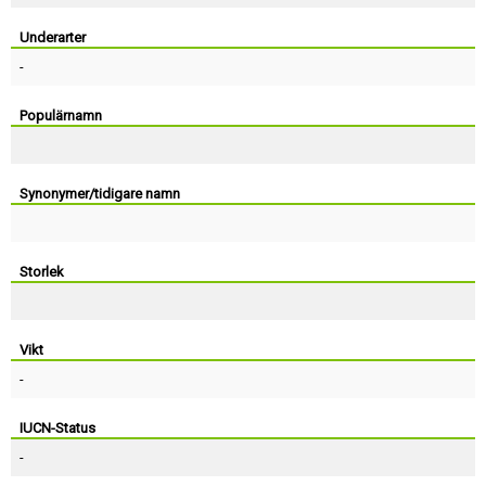
Skapa konto
Underarter
-
Populärnamn
Synonymer/tidigare namn
Storlek
Vikt
-
IUCN-Status
-