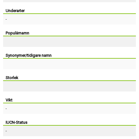
Skapa konto
Underarter
-
Populärnamn
Synonymer/tidigare namn
Storlek
Vikt
-
IUCN-Status
-