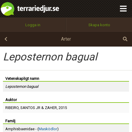
integritetspolicy
OK
Utför
Namn:
Begär nytt lösenord
Logga in
Skapa konto
Tillbaka till förstasidan
100%
Epost:
Arter
Leposternon bagual
Användarnamn:
Vetenskapligt namn
Leposternon bagual
Lösenord:
Auktor
RIBEIRO
,
SANTOS JR
&
ZAHER
, 2015
Privacy Policy
Terms of Service
Familj
Amphisbaenidae - (
Masködlor
)