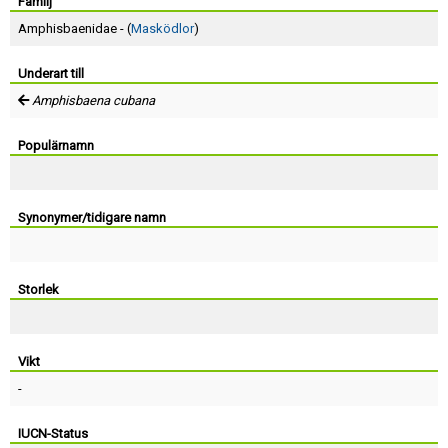
Skapa konto
Familj
Amphisbaenidae - (
Masködlor
)
Underart till
Amphisbaena cubana
Populärnamn
Synonymer/tidigare namn
Storlek
Vikt
-
IUCN-Status