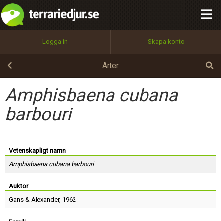
integritetspolicy
OK
Utför
Namn:
Begär nytt lösenord
Logga in
Skapa konto
Tillbaka till förstasidan
100%
Epost:
Arter
Amphisbaena cubana
Användarnamn:
barbouri
Lösenord:
Vetenskapligt namn
Amphisbaena cubana barbouri
Auktor
Privacy Policy
Terms of Service
Gans
&
Alexander
, 1962