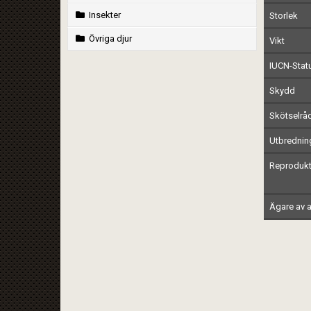
Insekter
Storlek
Övriga djur
Vikt
IUCN-Stat
Skydd
Skötselrå
Utbrednin
Reprodukt
Ägare av a