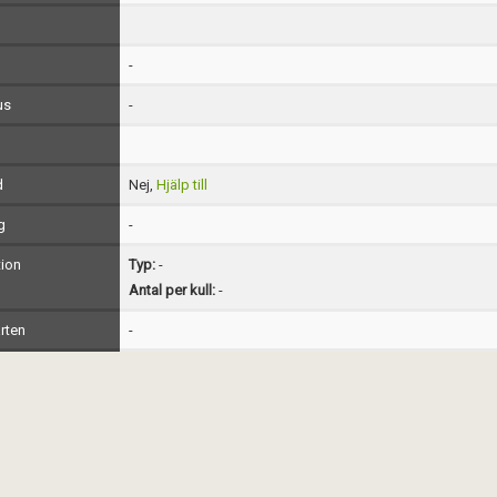
-
us
-
d
Nej,
Hjälp till
g
-
ion
Typ:
-
Antal per kull:
-
rten
-