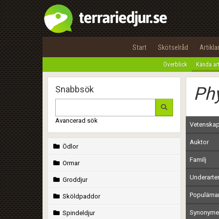
Start
Skötselråd
Artikla
Överblick
Kända ar
Ph
Snabbsök
Avancerad sök
Vetenskap
Auktor
Ödlor
Familj
Ormar
Underarte
Groddjur
Populärn
Sköldpaddor
Synonymer
Spindeldjur