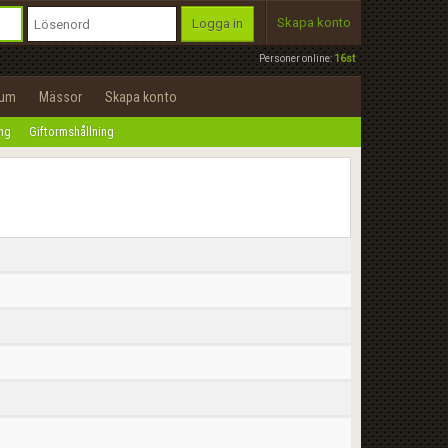
Skapa konto
Logga in
Personer online:
16st
rum
Mässor
Skapa konto
ing
Giftormshållning