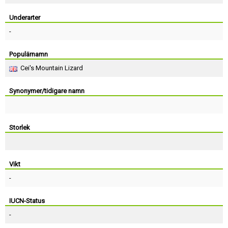
Skapa konto
Underarter
-
Populärnamn
Cei's Mountain Lizard
Synonymer/tidigare namn
Storlek
Vikt
-
IUCN-Status
-