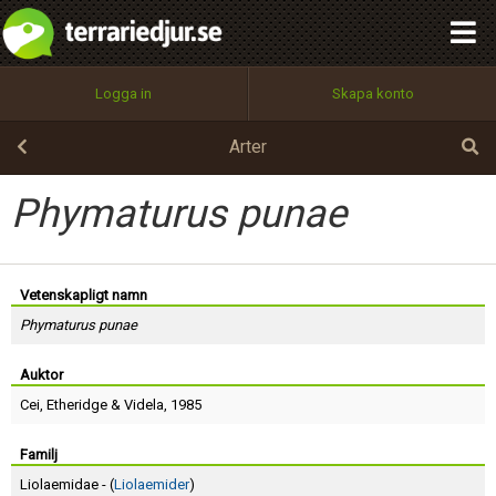
integritetspolicy
OK
Utför
Namn:
Begär nytt lösenord
Logga in
Skapa konto
Tillbaka till förstasidan
100%
Epost:
Arter
Phymaturus punae
Användarnamn:
Vetenskapligt namn
Phymaturus punae
Lösenord:
Auktor
Cei
,
Etheridge
&
Videla
, 1985
Privacy Policy
Terms of Service
Familj
Liolaemidae - (
Liolaemider
)