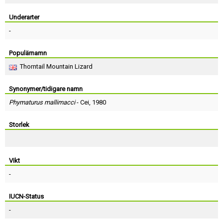
Skapa konto
Underarter
-
Populärnamn
Thorntail Mountain Lizard
Synonymer/tidigare namn
Phymaturus mallimacci
-
Cei
, 1980
Storlek
Vikt
-
IUCN-Status
-