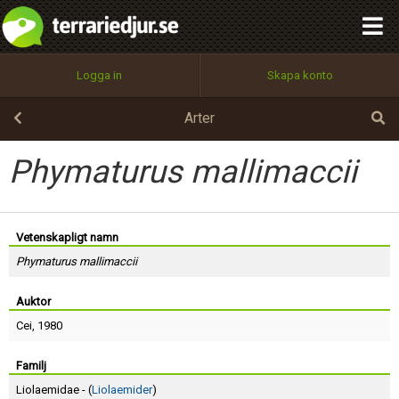
integritetspolicy
OK
Utför
Namn:
Begär nytt lösenord
Logga in
Skapa konto
Tillbaka till förstasidan
100%
Epost:
Arter
Phymaturus mallimaccii
Användarnamn:
Vetenskapligt namn
Phymaturus mallimaccii
Lösenord:
Auktor
Cei
, 1980
Privacy Policy
Terms of Service
Familj
Liolaemidae - (
Liolaemider
)