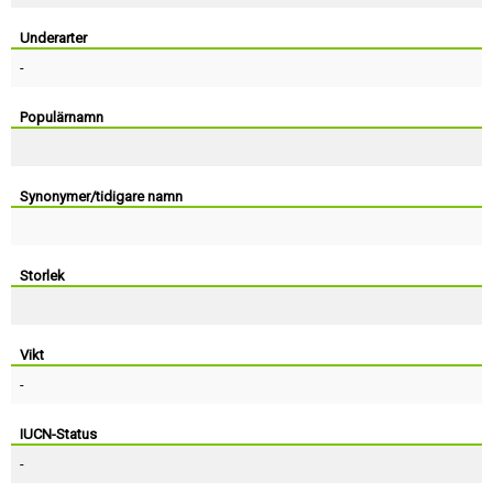
Skapa konto
Underarter
-
Populärnamn
Synonymer/tidigare namn
Storlek
Vikt
-
IUCN-Status
-