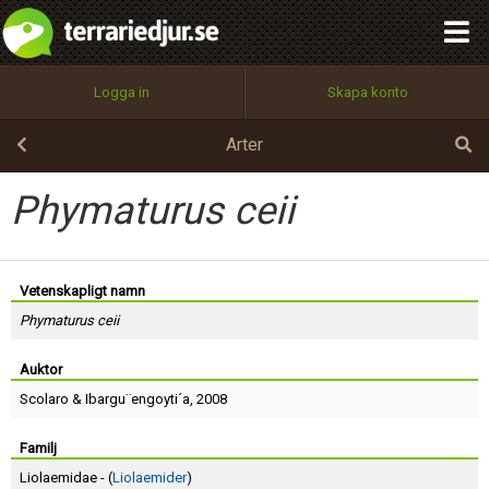
integritetspolicy
OK
Utför
Namn:
Begär nytt lösenord
Logga in
Skapa konto
Tillbaka till förstasidan
100%
Epost:
Arter
Phymaturus ceii
Användarnamn:
Vetenskapligt namn
Phymaturus ceii
Lösenord:
Auktor
Scolaro
&
Ibargu¨engoyti´a
, 2008
Privacy Policy
Terms of Service
Familj
Liolaemidae - (
Liolaemider
)