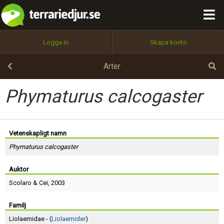
integritetspolicy
OK
Utför
Namn:
Begär nytt lösenord
Logga in
Skapa konto
Tillbaka till förstasidan
100%
Epost:
Arter
Phymaturus calcogaster
Användarnamn:
Vetenskapligt namn
Phymaturus calcogaster
Lösenord:
Auktor
Scolaro
&
Cei
, 2003
Privacy Policy
Terms of Service
Familj
Liolaemidae - (
Liolaemider
)