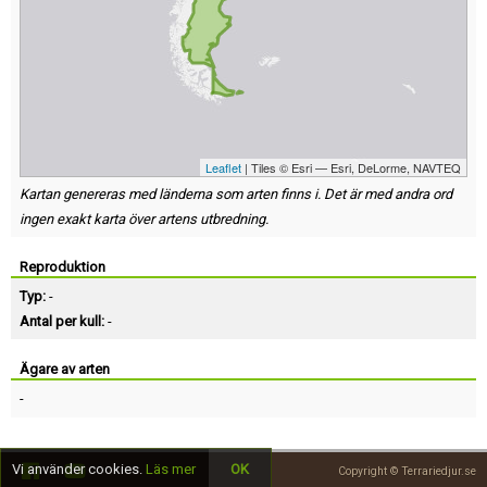
Leaflet
| Tiles © Esri — Esri, DeLorme, NAVTEQ
Kartan genereras med länderna som arten finns i. Det är med andra ord
ingen exakt karta över artens utbredning.
Reproduktion
Typ:
-
Antal per kull:
-
Ägare av arten
-
Vi använder cookies.
Läs mer
OK
Copyright © Terrariedjur.se