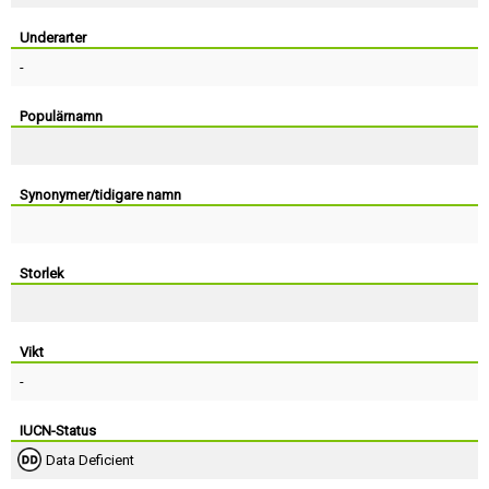
Skapa konto
Underarter
-
Populärnamn
Synonymer/tidigare namn
Storlek
Vikt
-
IUCN-Status
Data Deficient