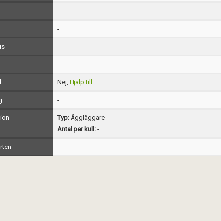
-
us
-
d
Nej,
Hjälp till
g
-
ion
Typ:
Äggläggare
Antal per kull:
-
rten
-