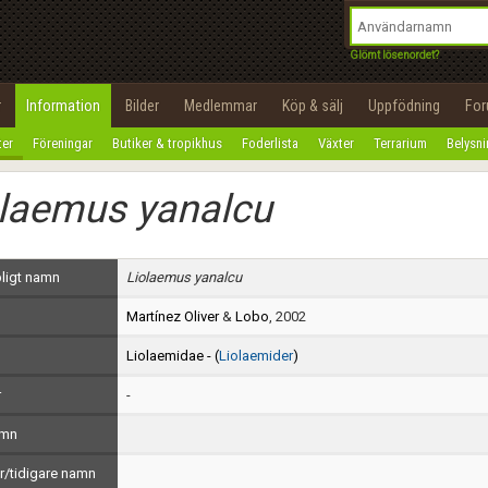
integritetspolicy
OK
Utför
Namn:
Begär nytt lösenord
Glömt lösenordet?
Tillbaka till förstasidan
Epost:
r
Information
Bilder
Medlemmar
Köp & sälj
Uppfödning
Fo
100%
ter
Föreningar
Butiker & tropikhus
Foderlista
Växter
Terrarium
Belysn
Användarnamn:
olaemus yanalcu
Lösenord:
Privacy Policy
ligt namn
Liolaemus yanalcu
Terms of Service
Martínez Oliver
&
Lobo
, 2002
Skapa konto
Liolaemidae - (
Liolaemider
)
r
-
amn
/tidigare namn