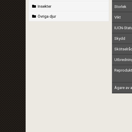
Insekter
Storlek
Övriga djur
Vikt
IUCN-Stat
Skydd
Skötselrå
Utbrednin
Reprodukt
Ägare av a