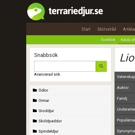
Start
Skötselråd
Artikla
Överblick
Kända ar
Li
Snabbsök
Avancerad sök
Vetenskap
Auktor
Ödlor
Familj
Ormar
Underarte
Groddjur
Populärn
Sköldpaddor
Synonymer
Spindeldjur