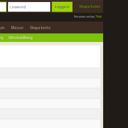
Skapa konto
Logga in
Personer online:
74st
rum
Mässor
Skapa konto
ing
Giftormshållning