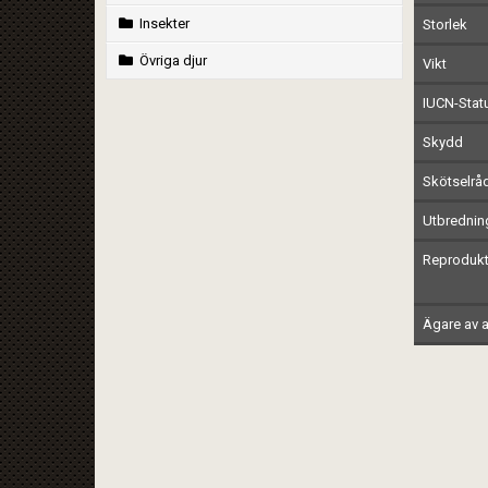
Insekter
Storlek
Övriga djur
Vikt
IUCN-Stat
Skydd
Skötselrå
Utbrednin
Reprodukt
Ägare av a