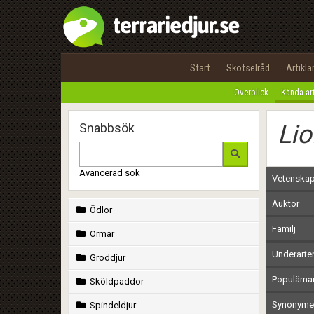
Start
Skötselråd
Artikla
Överblick
Kända ar
Li
Snabbsök
Avancerad sök
Vetenskap
Auktor
Ödlor
Familj
Ormar
Underarte
Groddjur
Populärn
Sköldpaddor
Synonymer
Spindeldjur