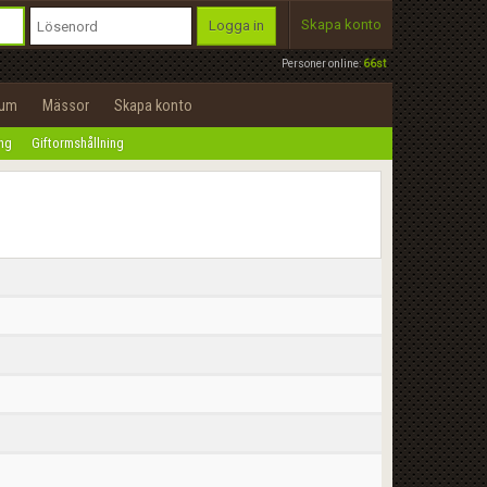
Skapa konto
Logga in
Personer online:
66st
rum
Mässor
Skapa konto
ing
Giftormshållning