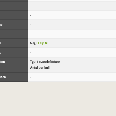
-
us
-
d
Nej,
Hjälp till
g
-
ion
Typ:
Levandefödare
Antal per kull:
-
rten
-