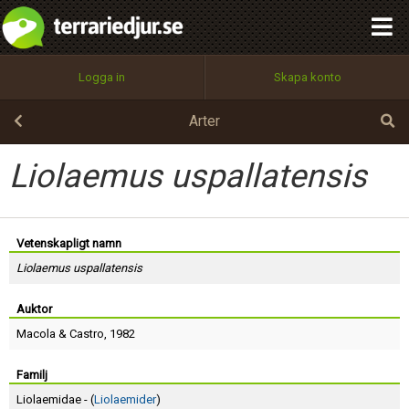
integritetspolicy
OK
Utför
Namn:
Begär nytt lösenord
Logga in
Skapa konto
Tillbaka till förstasidan
100%
Epost:
Arter
Liolaemus uspallatensis
Användarnamn:
Vetenskapligt namn
Liolaemus uspallatensis
Lösenord:
Auktor
Macola
&
Castro
, 1982
Privacy Policy
Terms of Service
Familj
Liolaemidae - (
Liolaemider
)