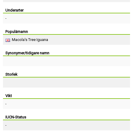
Skapa konto
Underarter
-
Populärnamn
Macola's Tree Iguana
Synonymer/tidigare namn
Storlek
Vikt
-
IUCN-Status
-