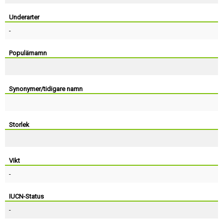
Skapa konto
Underarter
-
Populärnamn
Synonymer/tidigare namn
Storlek
Vikt
-
IUCN-Status
-