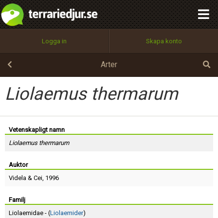
integritetspolicy
OK
Utför
Namn:
Begär nytt lösenord
Logga in
Skapa konto
Tillbaka till förstasidan
100%
Epost:
Arter
Liolaemus thermarum
Användarnamn:
Vetenskapligt namn
Liolaemus thermarum
Lösenord:
Auktor
Videla
&
Cei
, 1996
Privacy Policy
Terms of Service
Familj
Liolaemidae - (
Liolaemider
)