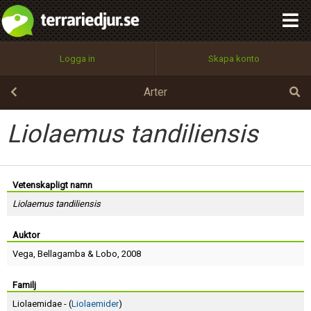
integritetspolicy
OK
Utför
Namn:
Begär nytt lösenord
Logga in
Skapa konto
Tillbaka till förstasidan
100%
Epost:
Arter
Liolaemus tandiliensis
Användarnamn:
Vetenskapligt namn
Liolaemus tandiliensis
Lösenord:
Auktor
Vega
,
Bellagamba
&
Lobo
, 2008
Privacy Policy
Terms of Service
Familj
Liolaemidae - (
Liolaemider
)