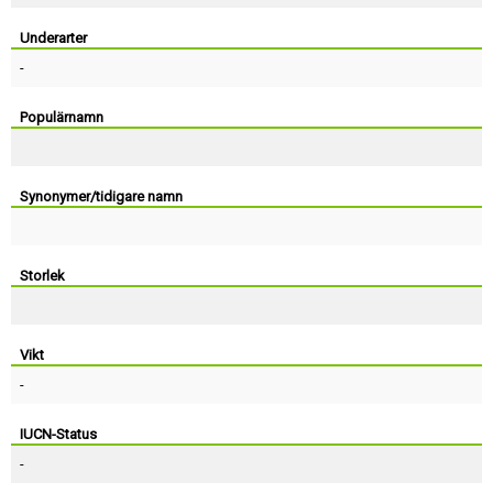
Skapa konto
Underarter
-
Populärnamn
Synonymer/tidigare namn
Storlek
Vikt
-
IUCN-Status
-