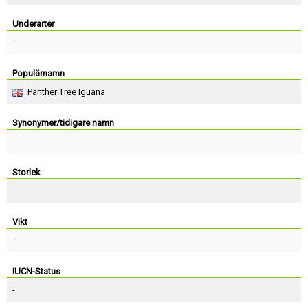
Skapa konto
Underarter
-
Populärnamn
Panther Tree Iguana
Synonymer/tidigare namn
Storlek
Vikt
-
IUCN-Status
-