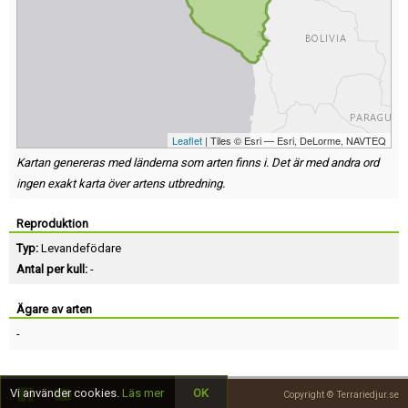
Leaflet
| Tiles © Esri — Esri, DeLorme, NAVTEQ
Kartan genereras med länderna som arten finns i. Det är med andra ord
ingen exakt karta över artens utbredning.
Reproduktion
Typ:
Levandefödare
Antal per kull:
-
Ägare av arten
-
Vi använder cookies.
Läs mer
OK
Copyright © Terrariedjur.se