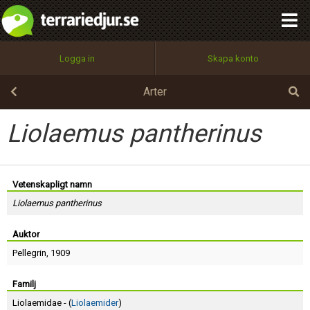
integritetspolicy
OK
Utför
Namn:
Begär nytt lösenord
Logga in
Skapa konto
Tillbaka till förstasidan
100%
Epost:
Arter
Liolaemus pantherinus
Användarnamn:
Vetenskapligt namn
Liolaemus pantherinus
Lösenord:
Auktor
Pellegrin
, 1909
Privacy Policy
Terms of Service
Familj
Liolaemidae - (
Liolaemider
)