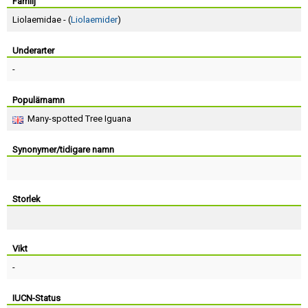
Skapa konto
Familj
Liolaemidae - (
Liolaemider
)
Underarter
-
Populärnamn
Many-spotted Tree Iguana
Synonymer/tidigare namn
Storlek
Vikt
-
IUCN-Status