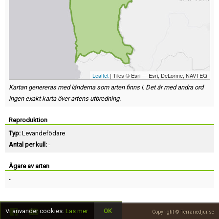
Leaflet
| Tiles © Esri — Esri, DeLorme, NAVTEQ
Kartan genereras med länderna som arten finns i. Det är med andra ord
ingen exakt karta över artens utbredning.
Reproduktion
Typ:
Levandefödare
Antal per kull:
-
Ägare av arten
-
Vi använder cookies.
Läs mer
OK
Copyright © Terrariedjur.se