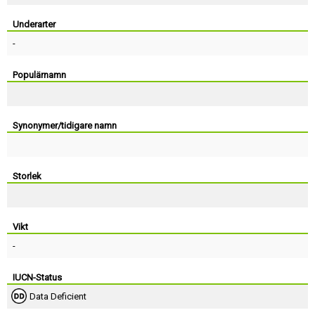
Skapa konto
Underarter
-
Populärnamn
Synonymer/tidigare namn
Storlek
Vikt
-
IUCN-Status
Data Deficient