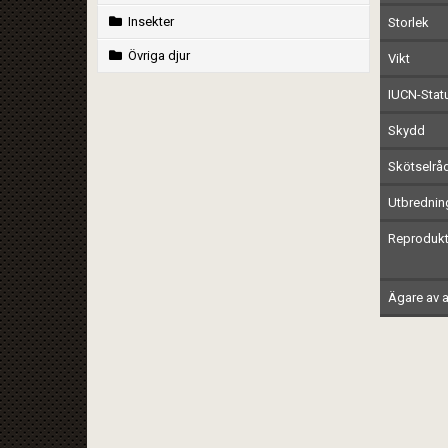
Insekter
Storlek
Övriga djur
Vikt
IUCN-Stat
Skydd
Skötselrå
Utbrednin
Reprodukt
Ägare av a