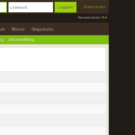
Skapa konto
Logga in
Personer online:
74st
rum
Mässor
Skapa konto
ing
Giftormshållning