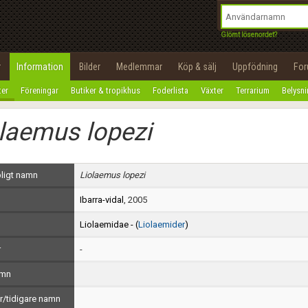
integritetspolicy
OK
Utför
Namn:
Begär nytt lösenord
Glömt lösenordet?
Tillbaka till förstasidan
Epost:
r
Information
Bilder
Medlemmar
Köp & sälj
Uppfödning
Fo
100%
ter
Föreningar
Butiker & tropikhus
Foderlista
Växter
Terrarium
Belysn
Användarnamn:
laemus lopezi
Lösenord:
Privacy Policy
ligt namn
Liolaemus lopezi
Terms of Service
Ibarra-vidal
, 2005
Skapa konto
Liolaemidae - (
Liolaemider
)
r
-
amn
/tidigare namn