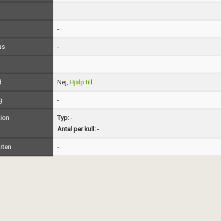
-
us
-
d
Nej,
Hjälp till
g
-
ion
Typ:
-
Antal per kull:
-
rten
-