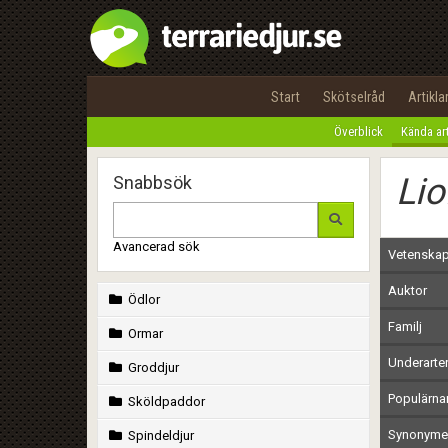
Start
Skötselråd
Artikla
Överblick
Kända ar
Lio
Snabbsök
Avancerad sök
Vetenskap
Auktor
Ödlor
Familj
Ormar
Underarte
Groddjur
Populärn
Sköldpaddor
Synonymer
Spindeldjur