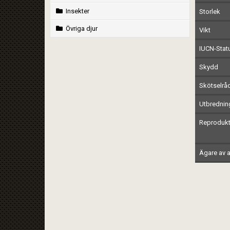
Insekter
Storlek
Övriga djur
Vikt
IUCN-Stat
Skydd
Skötselrå
Utbrednin
Reprodukt
Ägare av a