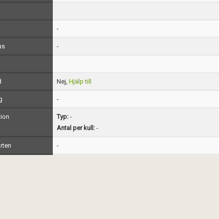
-
us
-
d
Nej,
Hjälp till
g
-
ion
Typ:
-
Antal per kull:
-
rten
-