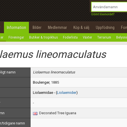
integritetspolicy
OK
Utför
Namn:
Begär nytt lösenord
Glömt lösenordet?
Tillbaka till förstasidan
Epost:
r
Information
Bilder
Medlemmar
Köp & sälj
Uppfödning
Fo
100%
ter
Föreningar
Butiker & tropikhus
Foderlista
Växter
Terrarium
Belysn
Användarnamn:
olaemus lineomaculatus
Lösenord:
Privacy Policy
ligt namn
Liolaemus lineomaculatus
Terms of Service
Boulenger
, 1885
Skapa konto
Liolaemidae - (
Liolaemider
)
r
-
amn
Decorated Tree Iguana
/tidigare namn