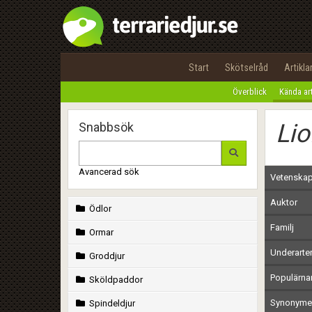
Start
Skötselråd
Artikla
Överblick
Kända ar
Li
Snabbsök
Avancerad sök
Vetenskap
Auktor
Ödlor
Familj
Ormar
Underarte
Groddjur
Populärn
Sköldpaddor
Synonymer
Spindeldjur