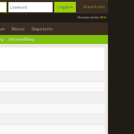
Skapa konto
Logga in
Personer online:
69st
rum
Mässor
Skapa konto
ing
Giftormshållning