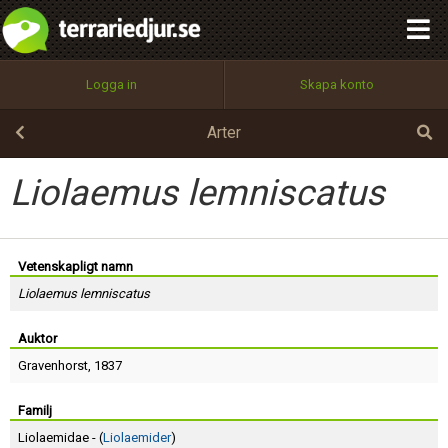
integritetspolicy
OK
Utför
Namn:
Begär nytt lösenord
Logga in
Skapa konto
Tillbaka till förstasidan
100%
Epost:
Arter
Liolaemus lemniscatus
Användarnamn:
Vetenskapligt namn
Liolaemus lemniscatus
Lösenord:
Auktor
Gravenhorst
, 1837
Privacy Policy
Terms of Service
Familj
Liolaemidae - (
Liolaemider
)