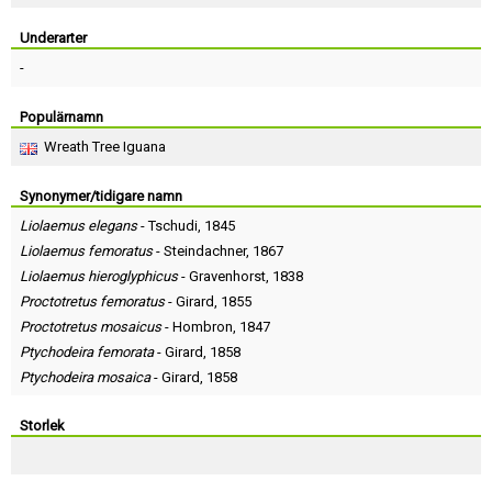
Skapa konto
Underarter
-
Populärnamn
Wreath Tree Iguana
Synonymer/tidigare namn
Liolaemus elegans
-
Tschudi
, 1845
Liolaemus femoratus
-
Steindachner
, 1867
Liolaemus hieroglyphicus
-
Gravenhorst
, 1838
Proctotretus femoratus
-
Girard
, 1855
Proctotretus mosaicus
-
Hombron
, 1847
Ptychodeira femorata
-
Girard
, 1858
Ptychodeira mosaica
-
Girard
, 1858
Storlek