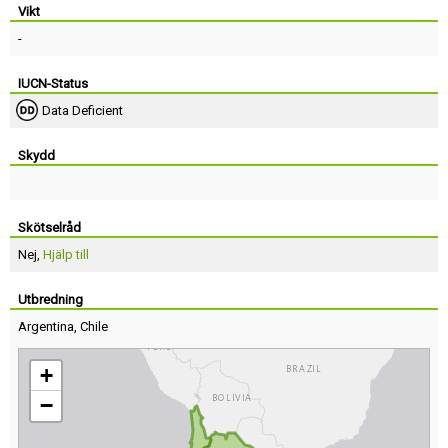
Vikt
-
IUCN-Status
Data Deficient
Skydd
Skötselråd
Nej,
Hjälp till
Utbredning
Argentina
,
Chile
+
−