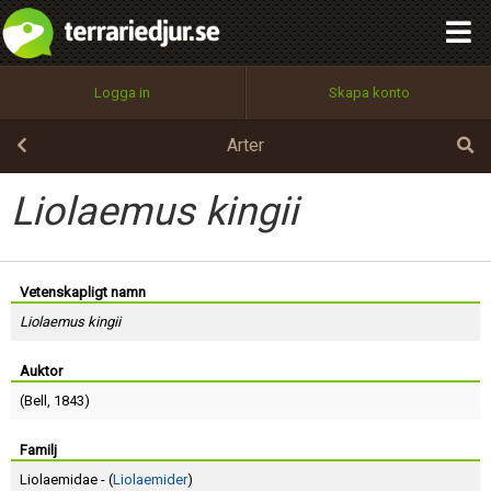
integritetspolicy
OK
Utför
Namn:
Begär nytt lösenord
Logga in
Skapa konto
Tillbaka till förstasidan
100%
Epost:
Arter
Liolaemus kingii
Användarnamn:
Vetenskapligt namn
Liolaemus kingii
Lösenord:
Auktor
(
Bell
, 1843)
Privacy Policy
Terms of Service
Familj
Liolaemidae - (
Liolaemider
)