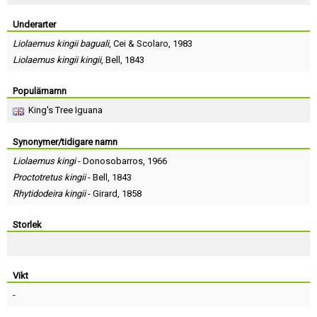
Skapa konto
Underarter
Liolaemus kingii baguali
,
Cei
&
Scolaro
, 1983
Liolaemus kingii kingii
,
Bell
, 1843
Populärnamn
King's Tree Iguana
Synonymer/tidigare namn
Liolaemus kingi
-
Donosobarros
, 1966
Proctotretus kingii
-
Bell
, 1843
Rhytidodeira kingii
-
Girard
, 1858
Storlek
Vikt
-