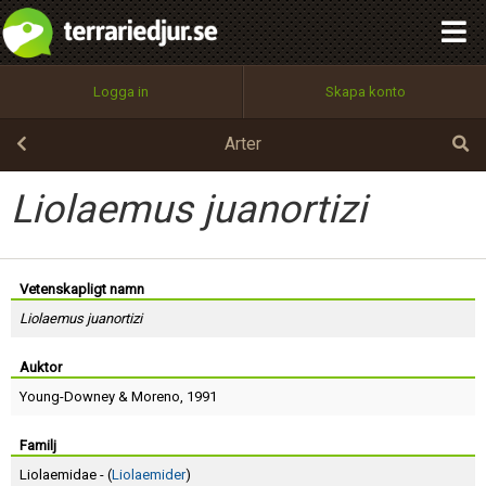
integritetspolicy
OK
Utför
Namn:
Begär nytt lösenord
Logga in
Skapa konto
Tillbaka till förstasidan
100%
Epost:
Arter
Liolaemus juanortizi
Användarnamn:
Vetenskapligt namn
Liolaemus juanortizi
Lösenord:
Auktor
Young-Downey
&
Moreno
, 1991
Privacy Policy
Terms of Service
Familj
Liolaemidae - (
Liolaemider
)