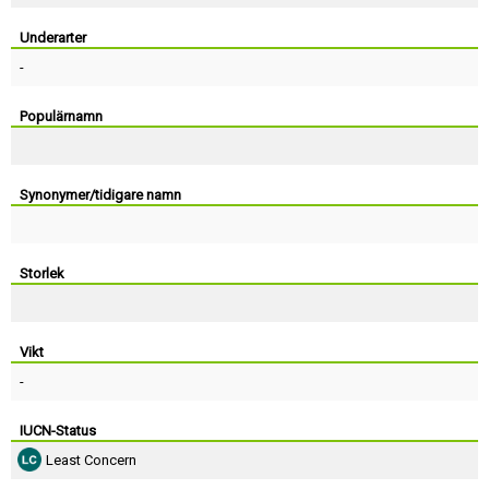
Skapa konto
Underarter
-
Populärnamn
Synonymer/tidigare namn
Storlek
Vikt
-
IUCN-Status
Least Concern