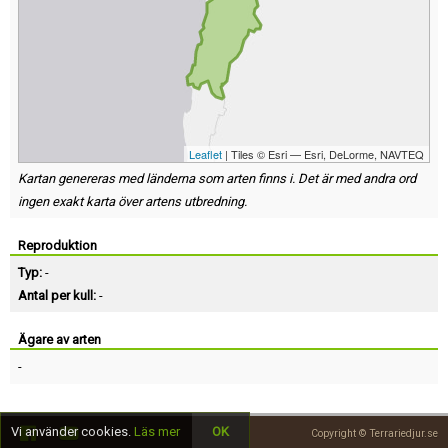
Leaflet
| Tiles © Esri — Esri, DeLorme, NAVTEQ
Kartan genereras med länderna som arten finns i. Det är med andra ord
ingen exakt karta över artens utbredning.
Reproduktion
Typ:
-
Antal per kull:
-
Ägare av arten
-
Vi använder cookies.
Läs mer
OK
Copyright © Terrariedjur.se