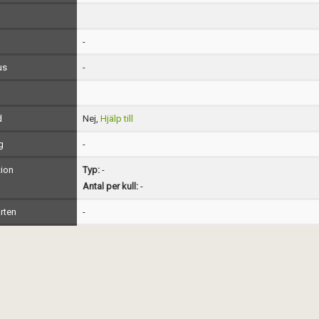
-
us
-
d
Nej,
Hjälp till
g
-
ion
Typ:
-
Antal per kull:
-
rten
-