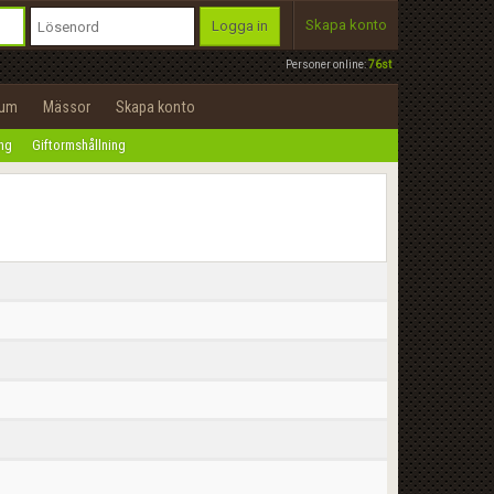
Skapa konto
Logga in
Personer online:
76st
rum
Mässor
Skapa konto
ing
Giftormshållning