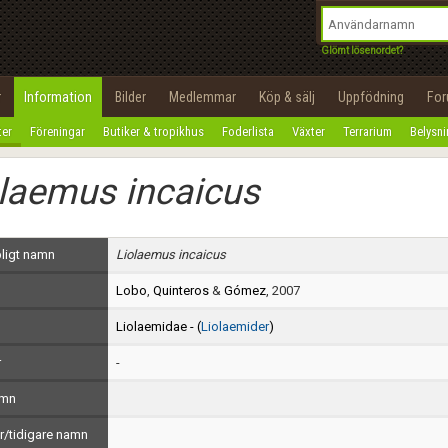
integritetspolicy
OK
Utför
Namn:
Begär nytt lösenord
Glömt lösenordet?
Tillbaka till förstasidan
Epost:
r
Information
Bilder
Medlemmar
Köp & sälj
Uppfödning
Fo
100%
ter
Föreningar
Butiker & tropikhus
Foderlista
Växter
Terrarium
Belysn
Användarnamn:
laemus incaicus
Lösenord:
Privacy Policy
ligt namn
Liolaemus incaicus
Terms of Service
Lobo
,
Quinteros
&
Gómez
, 2007
Skapa konto
Liolaemidae - (
Liolaemider
)
r
-
amn
/tidigare namn