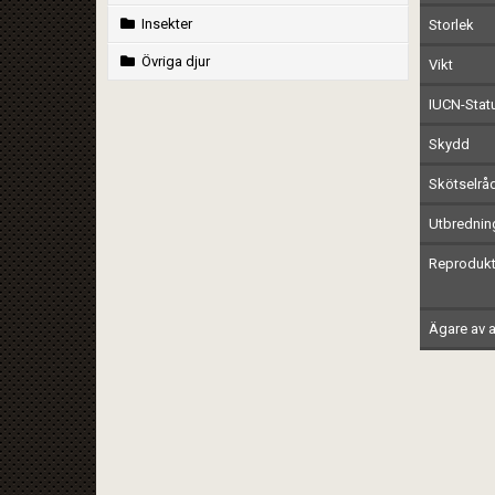
Insekter
Storlek
Övriga djur
Vikt
IUCN-Stat
Skydd
Skötselrå
Utbrednin
Reprodukt
Ägare av a