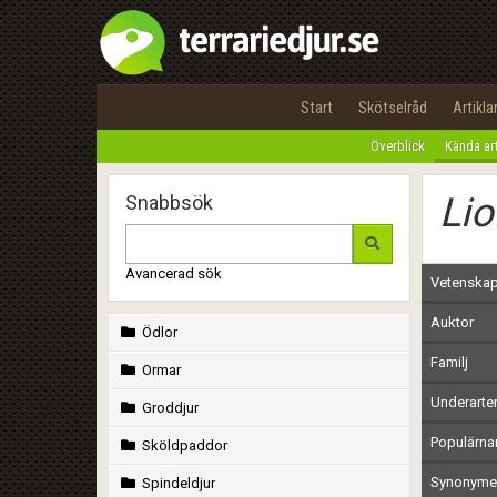
Start
Skötselråd
Artikla
Överblick
Kända ar
Lio
Snabbsök
Avancerad sök
Vetenskap
Auktor
Ödlor
Familj
Ormar
Underarte
Groddjur
Populärn
Sköldpaddor
Synonymer
Spindeldjur