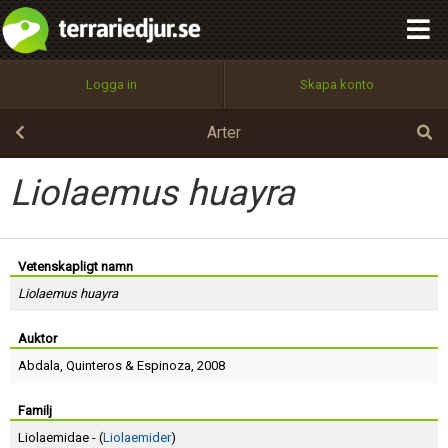
integritetspolicy
OK
Utför
Namn:
Begär nytt lösenord
Logga in
Skapa konto
Tillbaka till förstasidan
100%
Epost:
Arter
Liolaemus huayra
Användarnamn:
Vetenskapligt namn
Liolaemus huayra
Lösenord:
Auktor
Abdala
,
Quinteros
&
Espinoza
, 2008
Privacy Policy
Terms of Service
Familj
Liolaemidae - (
Liolaemider
)