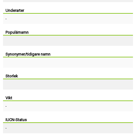
Skapa konto
Underarter
-
Populärnamn
Synonymer/tidigare namn
Storlek
Vikt
-
IUCN-Status
-