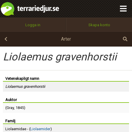
integritetspolicy
OK
Utför
Namn:
Begär nytt lösenord
Logga in
Skapa konto
Tillbaka till förstasidan
100%
Epost:
Arter
Liolaemus gravenhorstii
Användarnamn:
Vetenskapligt namn
Liolaemus gravenhorstii
Lösenord:
Auktor
(
Gray
, 1845)
Privacy Policy
Terms of Service
Familj
Liolaemidae - (
Liolaemider
)