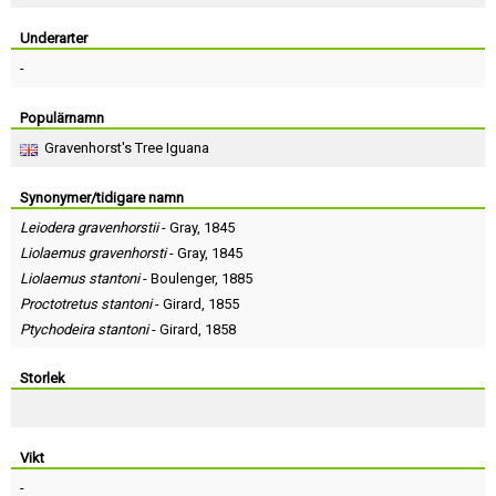
Skapa konto
Underarter
-
Populärnamn
Gravenhorst's Tree Iguana
Synonymer/tidigare namn
Leiodera gravenhorstii
-
Gray
, 1845
Liolaemus gravenhorsti
-
Gray
, 1845
Liolaemus stantoni
-
Boulenger
, 1885
Proctotretus stantoni
-
Girard
, 1855
Ptychodeira stantoni
-
Girard
, 1858
Storlek
Vikt
-