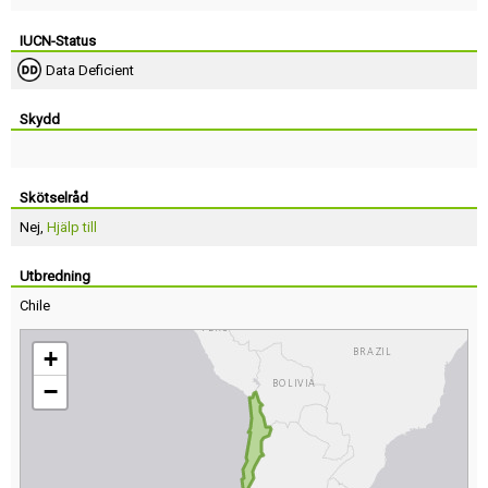
IUCN-Status
Data Deficient
Skydd
Skötselråd
Nej,
Hjälp till
Utbredning
Chile
+
−