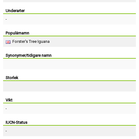
Skapa konto
Underarter
-
Populärnamn
Forster's Tree Iguana
Synonymer/tidigare namn
Storlek
Vikt
-
IUCN-Status
-