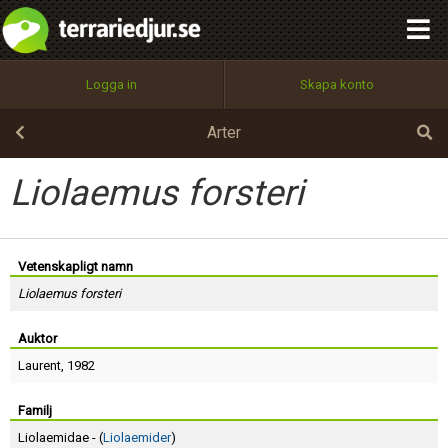
integritetspolicy
OK
Utför
Namn:
Begär nytt lösenord
Logga in
Skapa konto
Tillbaka till förstasidan
100%
Epost:
Arter
Liolaemus forsteri
Användarnamn:
Vetenskapligt namn
Liolaemus forsteri
Lösenord:
Auktor
Laurent
, 1982
Privacy Policy
Terms of Service
Familj
Liolaemidae - (
Liolaemider
)