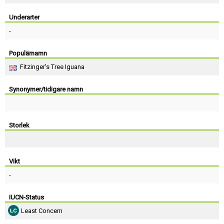
Skapa konto
Underarter
-
Populärnamn
Fitzinger's Tree Iguana
Synonymer/tidigare namn
Storlek
Vikt
-
IUCN-Status
Least Concern