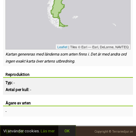
Leaflet
| Tiles © Esri — Esri, DeLorme, NAVTEQ
Kartan genereras med länderna som arten finns i. Det är med andra ord
ingen exakt karta över artens utbredning.
Reproduktion
Typ:
-
Antal per kull:
-
Ägare av arten
-
Vi använder cookies.
Läs mer
OK
Copyright © Terrariedjur.se