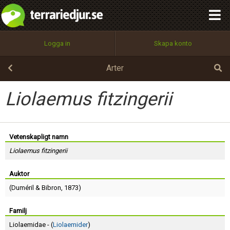
integritetspolicy
OK
Utför
Namn:
Begär nytt lösenord
Logga in
Skapa konto
Tillbaka till förstasidan
100%
Epost:
Arter
Liolaemus fitzingerii
Användarnamn:
Vetenskapligt namn
Liolaemus fitzingerii
Lösenord:
Auktor
(
Duméril
&
Bibron
, 1873)
Privacy Policy
Terms of Service
Familj
Liolaemidae - (
Liolaemider
)