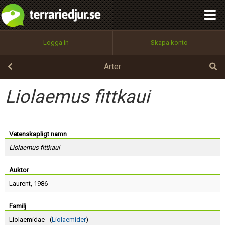
integritetspolicy
OK
Utför
Namn:
Begär nytt lösenord
Logga in
Skapa konto
Tillbaka till förstasidan
100%
Epost:
Arter
Liolaemus fittkaui
Användarnamn:
Vetenskapligt namn
Liolaemus fittkaui
Lösenord:
Auktor
Laurent
, 1986
Privacy Policy
Terms of Service
Familj
Liolaemidae - (
Liolaemider
)