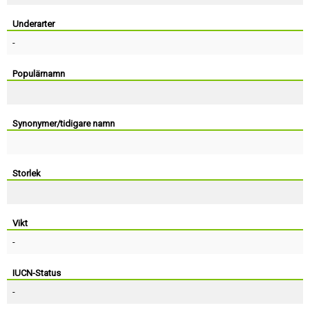
Skapa konto
Underarter
-
Populärnamn
Synonymer/tidigare namn
Storlek
Vikt
-
IUCN-Status
-