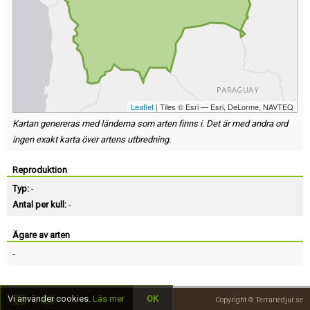
Leaflet
| Tiles © Esri — Esri, DeLorme, NAVTEQ
Kartan genereras med länderna som arten finns i. Det är med andra ord
ingen exakt karta över artens utbredning.
Reproduktion
Typ:
-
Antal per kull:
-
Ägare av arten
-
Vi använder cookies.
Läs mer
OK
Copyright © Terrariedjur.se