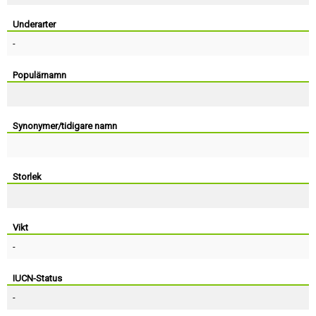
Skapa konto
Underarter
-
Populärnamn
Synonymer/tidigare namn
Storlek
Vikt
-
IUCN-Status
-