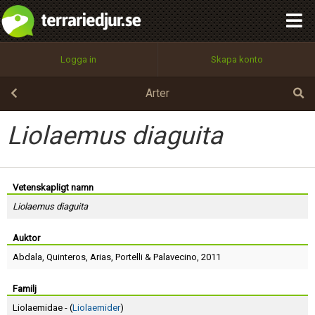
integritetspolicy
OK
Utför
Namn:
Begär nytt lösenord
Logga in
Skapa konto
Tillbaka till förstasidan
100%
Epost:
Arter
Liolaemus diaguita
Användarnamn:
Vetenskapligt namn
Liolaemus diaguita
Lösenord:
Auktor
Abdala
,
Quinteros
,
Arias
,
Portelli
&
Palavecino
, 2011
Privacy Policy
Terms of Service
Familj
Liolaemidae - (
Liolaemider
)