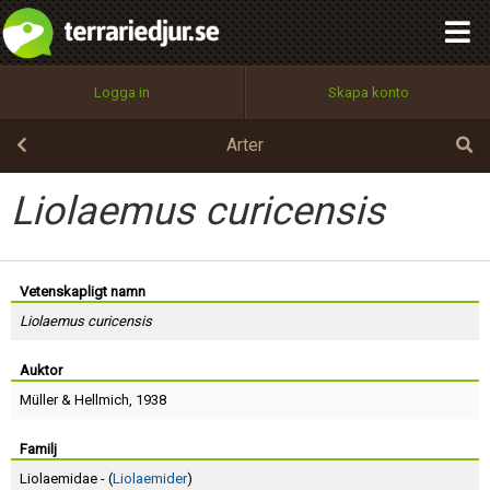
integritetspolicy
OK
Utför
Namn:
Begär nytt lösenord
Logga in
Skapa konto
Tillbaka till förstasidan
100%
Epost:
Arter
Liolaemus curicensis
Användarnamn:
Vetenskapligt namn
Liolaemus curicensis
Lösenord:
Auktor
Müller
&
Hellmich
, 1938
Privacy Policy
Terms of Service
Familj
Liolaemidae - (
Liolaemider
)