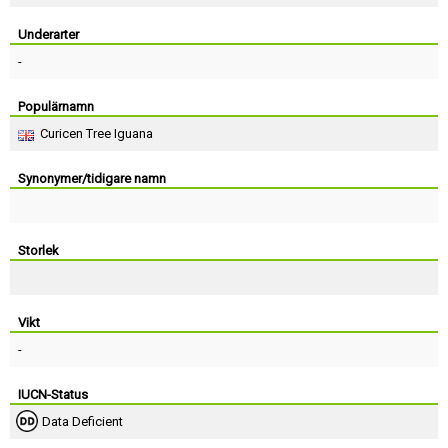
Skapa konto
Underarter
-
Populärnamn
Curicen Tree Iguana
Synonymer/tidigare namn
Storlek
Vikt
-
IUCN-Status
Data Deficient