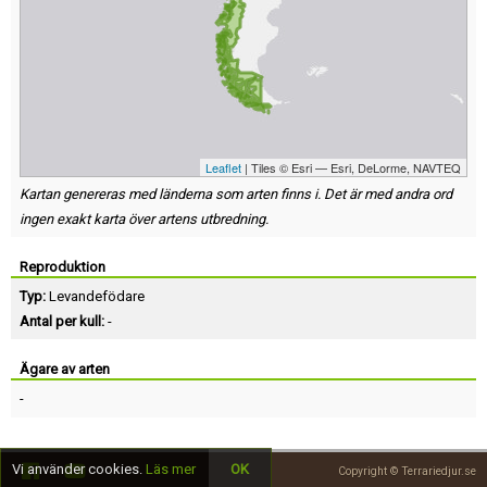
Leaflet
| Tiles © Esri — Esri, DeLorme, NAVTEQ
Kartan genereras med länderna som arten finns i. Det är med andra ord
ingen exakt karta över artens utbredning.
Reproduktion
Typ:
Levandefödare
Antal per kull:
-
Ägare av arten
-
Vi använder cookies.
Läs mer
OK
Copyright © Terrariedjur.se