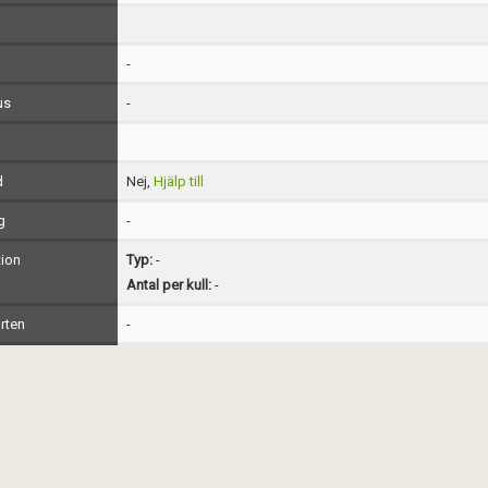
-
us
-
d
Nej,
Hjälp till
g
-
ion
Typ:
-
Antal per kull:
-
rten
-