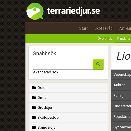
Start
Skötselråd
Artikla
Överblick
Kända ar
Li
Snabbsök
Avancerad sök
Vetenskap
Auktor
Ödlor
Familj
Ormar
Underarte
Groddjur
Populärn
Sköldpaddor
Synonymer
Spindeldjur