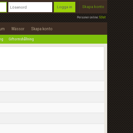
Skapa konto
Logga in
Personer online:
53st
rum
Mässor
Skapa konto
ing
Giftormshållning