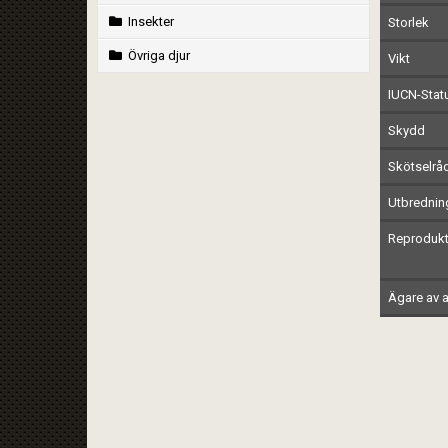
Insekter
Storlek
Övriga djur
Vikt
IUCN-Stat
Skydd
Skötselrå
Utbrednin
Reprodukt
Ägare av a