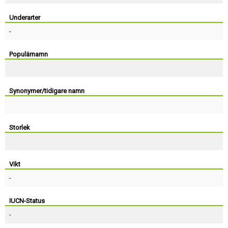
Skapa konto
Underarter
-
Populärnamn
Synonymer/tidigare namn
Storlek
Vikt
-
IUCN-Status
-