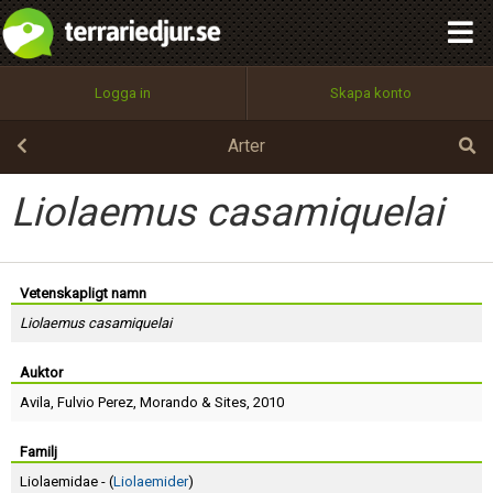
integritetspolicy
OK
Utför
Namn:
Begär nytt lösenord
Logga in
Skapa konto
Tillbaka till förstasidan
100%
Epost:
Arter
Liolaemus casamiquelai
Användarnamn:
Vetenskapligt namn
Liolaemus casamiquelai
Lösenord:
Auktor
Avila
,
Fulvio Perez
,
Morando
&
Sites
, 2010
Privacy Policy
Terms of Service
Familj
Liolaemidae - (
Liolaemider
)