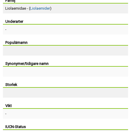
Skapa konto
Familj
Liolaemidae - (
Liolaemider
)
Underarter
-
Populärnamn
Synonymer/tidigare namn
Storlek
Vikt
-
IUCN-Status