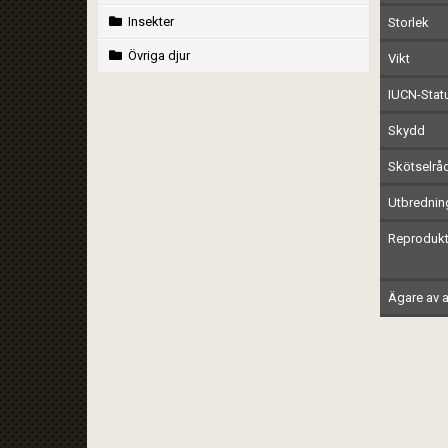
Insekter
Storlek
Övriga djur
Vikt
IUCN-Stat
Skydd
Skötselrå
Utbrednin
Reprodukt
Ägare av a