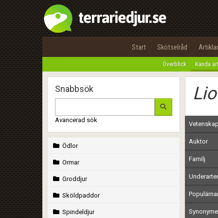
Start
Skötselråd
Artikla
Överblick
Kända ar
Lio
Snabbsök
Avancerad sök
Vetenskap
Auktor
Ödlor
Familj
Ormar
Underarte
Groddjur
Populärn
Sköldpaddor
Synonymer
Spindeldjur