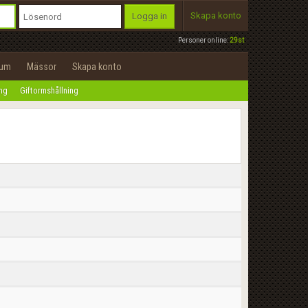
Skapa konto
Logga in
Personer online:
29st
rum
Mässor
Skapa konto
ing
Giftormshållning