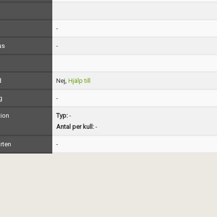
-
us
-
d
Nej,
Hjälp till
g
-
ion
Typ:
-
Antal per kull:
-
rten
-