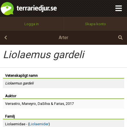
integritetspolicy
OK
Utför
Namn:
Begär nytt lösenord
Logga in
Skapa konto
Tillbaka till förstasidan
100%
Epost:
Arter
Liolaemus gardeli
Användarnamn:
Vetenskapligt namn
Liolaemus gardeli
Lösenord:
Auktor
Verrastro
,
Maneyro
,
DaSilva
&
Farias
, 2017
Privacy Policy
Terms of Service
Familj
Liolaemidae - (
Liolaemider
)