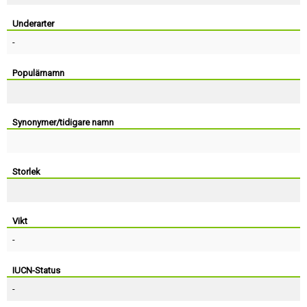
Skapa konto
Underarter
-
Populärnamn
Synonymer/tidigare namn
Storlek
Vikt
-
IUCN-Status
-