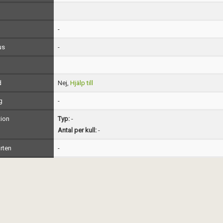
-
us
-
d
Nej,
Hjälp till
g
-
ion
Typ:
-
Antal per kull:
-
rten
-