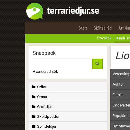
Start
Skötselråd
Artikla
Överblick
Kända ar
Lio
Snabbsök
Avancerad sök
Vetenskap
Auktor
Ödlor
Familj
Ormar
Underarte
Groddjur
Populärn
Sköldpaddor
Synonymer
Spindeldjur