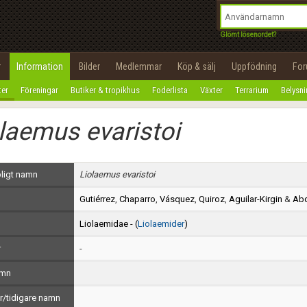
integritetspolicy
OK
Utför
Namn:
Begär nytt lösenord
Glömt lösenordet?
Tillbaka till förstasidan
Epost:
r
Information
Bilder
Medlemmar
Köp & sälj
Uppfödning
Fo
100%
ter
Föreningar
Butiker & tropikhus
Foderlista
Växter
Terrarium
Belysn
Användarnamn:
laemus evaristoi
Lösenord:
Privacy Policy
ligt namn
Liolaemus evaristoi
Terms of Service
Gutiérrez
,
Chaparro
,
Vásquez
,
Quiroz
,
Aguilar-Kirgin
&
Abd
Skapa konto
Liolaemidae - (
Liolaemider
)
r
-
amn
/tidigare namn