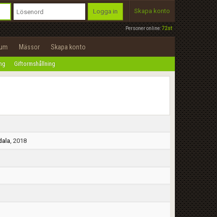
Skapa konto
Logga in
Personer online:
72st
rum
Mässor
Skapa konto
ing
Giftormshållning
ala
, 2018