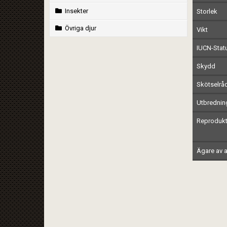
Insekter
Storlek
Övriga djur
Vikt
IUCN-Stat
Skydd
Skötselrå
Utbrednin
Reprodukt
Ägare av a