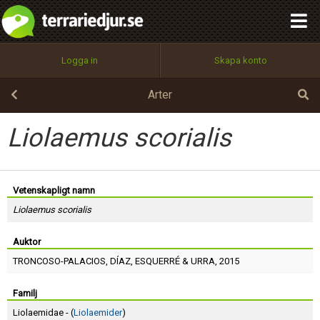
integritetspolicy
OK
Utför
Namn:
Begär nytt lösenord
Logga in
Skapa konto
Tillbaka till förstasidan
100%
Epost:
Arter
Liolaemus scorialis
Användarnamn:
Vetenskapligt namn
Liolaemus scorialis
Lösenord:
Auktor
TRONCOSO-PALACIOS
,
DÍAZ
,
ESQUERRÉ
&
URRA
, 2015
Privacy Policy
Terms of Service
Familj
Liolaemidae - (
Liolaemider
)