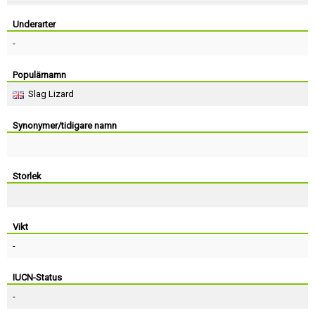
Skapa konto
Underarter
-
Populärnamn
Slag Lizard
Synonymer/tidigare namn
Storlek
Vikt
-
IUCN-Status
-