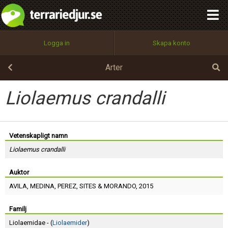
integritetspolicy
OK
Utför
Namn:
Begär nytt lösenord
Logga in
Skapa konto
Tillbaka till förstasidan
100%
Epost:
Arter
Liolaemus crandalli
Användarnamn:
Vetenskapligt namn
Liolaemus crandalli
Lösenord:
Auktor
AVILA
,
MEDINA
,
PEREZ
,
SITES
&
MORANDO
, 2015
Privacy Policy
Terms of Service
Familj
Liolaemidae - (
Liolaemider
)