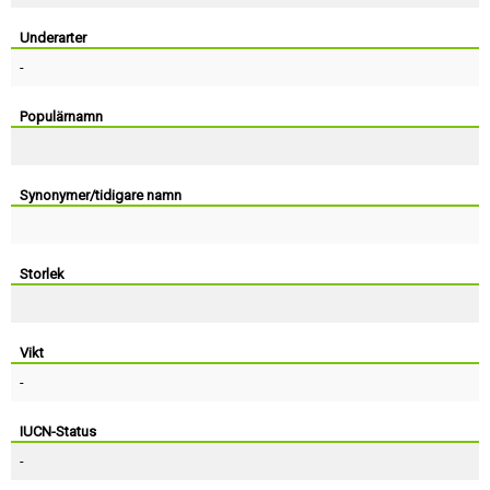
Skapa konto
Underarter
-
Populärnamn
Synonymer/tidigare namn
Storlek
Vikt
-
IUCN-Status
-