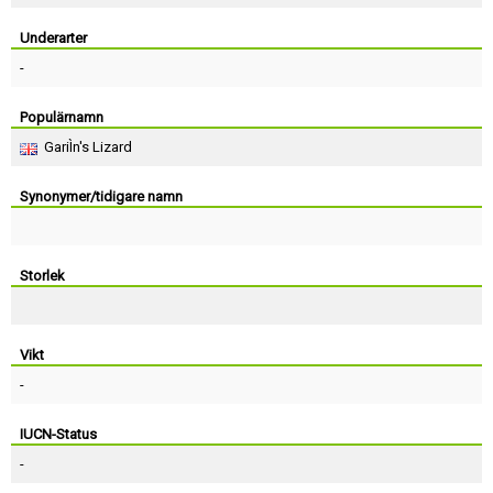
Skapa konto
Underarter
-
Populärnamn
GariÌn's Lizard
Synonymer/tidigare namn
Storlek
Vikt
-
IUCN-Status
-