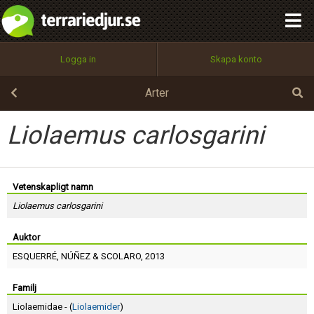
integritetspolicy
OK
Utför
Namn:
Begär nytt lösenord
Logga in
Skapa konto
Tillbaka till förstasidan
100%
Epost:
Arter
Liolaemus carlosgarini
Användarnamn:
Vetenskapligt namn
Liolaemus carlosgarini
Lösenord:
Auktor
ESQUERRÉ
,
NÚÑEZ
&
SCOLARO
, 2013
Privacy Policy
Terms of Service
Familj
Liolaemidae - (
Liolaemider
)