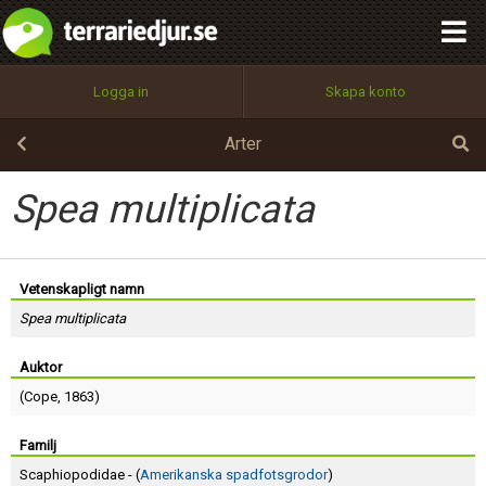
integritetspolicy
OK
Utför
Namn:
Begär nytt lösenord
Logga in
Skapa konto
Tillbaka till förstasidan
100%
Epost:
Arter
Spea multiplicata
Användarnamn:
Vetenskapligt namn
Spea multiplicata
Lösenord:
Auktor
(
Cope
, 1863)
Privacy Policy
Terms of Service
Familj
Scaphiopodidae - (
Amerikanska spadfotsgrodor
)