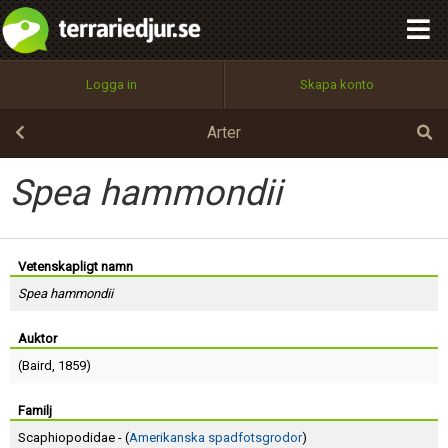
integritetspolicy
OK
Utför
Namn:
Begär nytt lösenord
Logga in
Skapa konto
Tillbaka till förstasidan
100%
Epost:
Arter
Spea hammondii
Användarnamn:
Vetenskapligt namn
Spea hammondii
Lösenord:
Auktor
(
Baird
, 1859)
Privacy Policy
Terms of Service
Familj
Scaphiopodidae - (
Amerikanska spadfotsgrodor
)