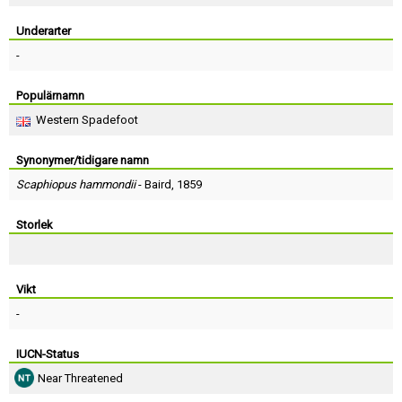
Skapa konto
Underarter
-
Populärnamn
Western Spadefoot
Synonymer/tidigare namn
Scaphiopus hammondii
-
Baird
, 1859
Storlek
Vikt
-
IUCN-Status
Near Threatened