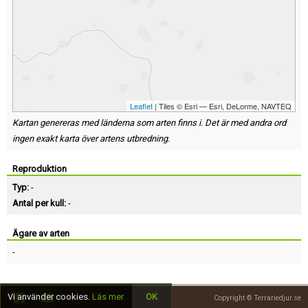
Leaflet
| Tiles © Esri — Esri, DeLorme, NAVTEQ
Kartan genereras med länderna som arten finns i. Det är med andra ord
ingen exakt karta över artens utbredning.
Reproduktion
Typ:
-
Antal per kull:
-
Ägare av arten
-
Vi använder cookies.
Läs mer
OK
Copyright © Terrariedjur.se