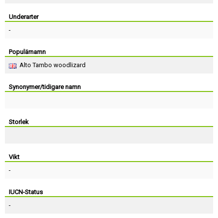
Skapa konto
Underarter
-
Populärnamn
Alto Tambo woodlizard
Synonymer/tidigare namn
Storlek
Vikt
-
IUCN-Status
-