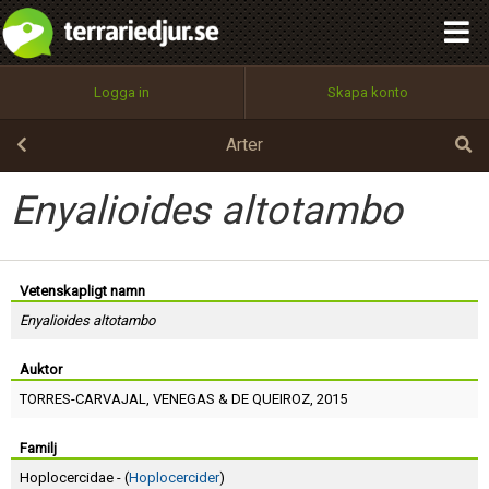
integritetspolicy
OK
Utför
Namn:
Begär nytt lösenord
Logga in
Skapa konto
Tillbaka till förstasidan
100%
Epost:
Arter
Enyalioides altotambo
Användarnamn:
Vetenskapligt namn
Enyalioides altotambo
Lösenord:
Auktor
TORRES-CARVAJAL
,
VENEGAS
&
DE QUEIROZ
, 2015
Privacy Policy
Terms of Service
Familj
Hoplocercidae - (
Hoplocercider
)