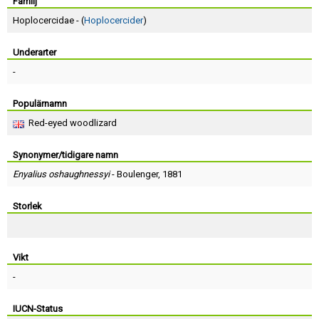
Skapa konto
Familj
Hoplocercidae - (
Hoplocercider
)
Underarter
-
Populärnamn
Red-eyed woodlizard
Synonymer/tidigare namn
Enyalius oshaughnessyi
-
Boulenger
, 1881
Storlek
Vikt
-
IUCN-Status