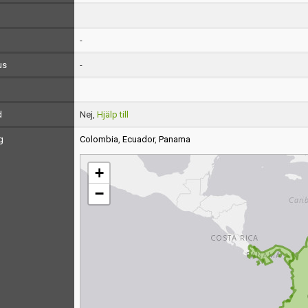
-
us
-
d
Nej,
Hjälp till
g
Colombia
,
Ecuador
,
Panama
+
−