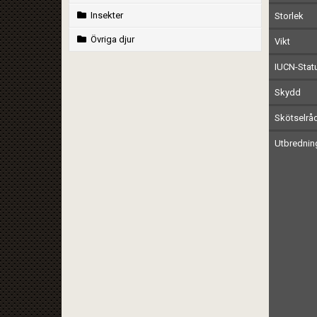
Insekter
Storlek
Övriga djur
Vikt
IUCN-Stat
Skydd
Skötselrå
Utbrednin