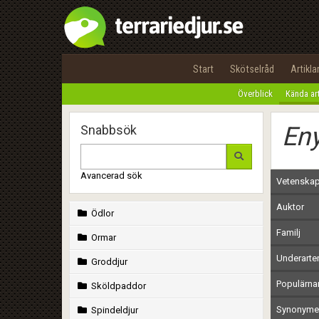
Start
Skötselråd
Artikla
Överblick
Kända ar
Eny
Snabbsök
Avancerad sök
Vetenskap
Auktor
Ödlor
Familj
Ormar
Underarte
Groddjur
Populärn
Sköldpaddor
Synonymer
Spindeldjur