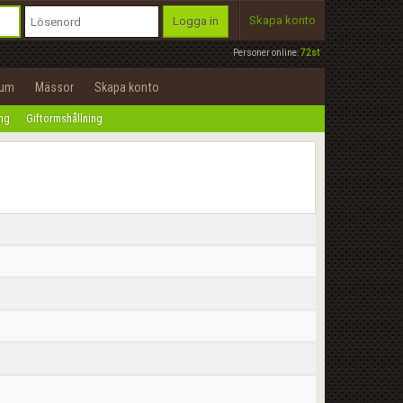
Skapa konto
Logga in
Personer online:
72st
rum
Mässor
Skapa konto
ing
Giftormshållning