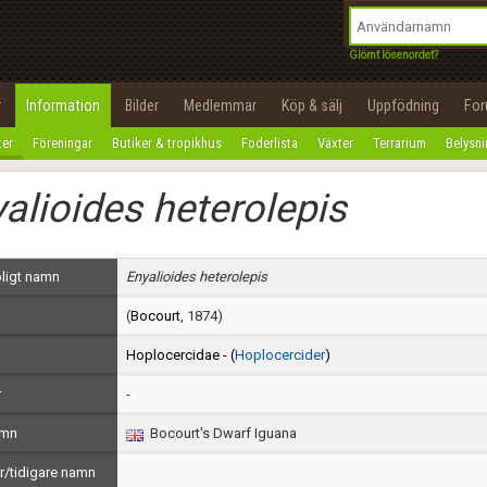
integritetspolicy
OK
Utför
Namn:
Begär nytt lösenord
Glömt lösenordet?
Tillbaka till förstasidan
Epost:
r
Information
Bilder
Medlemmar
Köp & sälj
Uppfödning
Fo
100%
ter
Föreningar
Butiker & tropikhus
Foderlista
Växter
Terrarium
Belysn
Användarnamn:
alioides heterolepis
Lösenord:
Privacy Policy
ligt namn
Enyalioides heterolepis
Terms of Service
(
Bocourt
, 1874)
Skapa konto
Hoplocercidae - (
Hoplocercider
)
r
-
amn
Bocourt's Dwarf Iguana
/tidigare namn