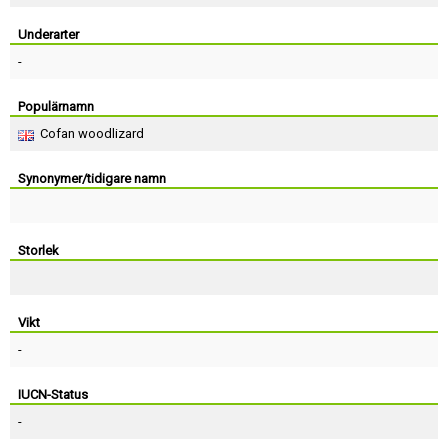
Skapa konto
Underarter
-
Populärnamn
Cofan woodlizard
Synonymer/tidigare namn
Storlek
Vikt
-
IUCN-Status
-