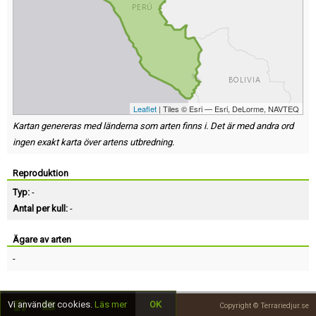
Leaflet
| Tiles © Esri — Esri, DeLorme, NAVTEQ
Kartan genereras med länderna som arten finns i. Det är med andra ord
ingen exakt karta över artens utbredning.
Reproduktion
Typ:
-
Antal per kull:
-
Ägare av arten
-
Vi använder cookies.
Läs mer
OK
Copyright © Terrariedjur.se