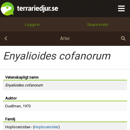
integritetspolicy
OK
Utför
Namn:
Begär nytt lösenord
Logga in
Skapa konto
Tillbaka till förstasidan
100%
Epost:
Arter
Enyalioides cofanorum
Användarnamn:
Vetenskapligt namn
Enyalioides cofanorum
Lösenord:
Auktor
Duellman
, 1973
Privacy Policy
Terms of Service
Familj
Hoplocercidae - (
Hoplocercider
)