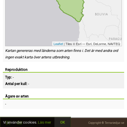
Leaflet
| Tiles © Esri — Esri, DeLorme, NAVTEQ
Kartan genereras med länderna som arten finns i. Det är med andra ord
ingen exakt karta över artens utbredning.
Reproduktion
Typ:
-
Antal per kull:
-
Ägare av arten
-
Vi använder cookies.
Läs mer
OK
Copyright © Terrariedjur.se