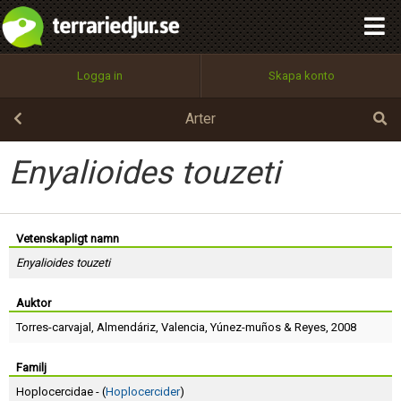
integritetspolicy
OK
Utför
Namn:
Begär nytt lösenord
Logga in
Skapa konto
Tillbaka till förstasidan
100%
Epost:
Arter
Enyalioides touzeti
Användarnamn:
Vetenskapligt namn
Enyalioides touzeti
Lösenord:
Auktor
Torres-carvajal
,
Almendáriz
,
Valencia
,
Yúnez-muños
&
Reyes
, 2008
Privacy Policy
Terms of Service
Familj
Hoplocercidae - (
Hoplocercider
)