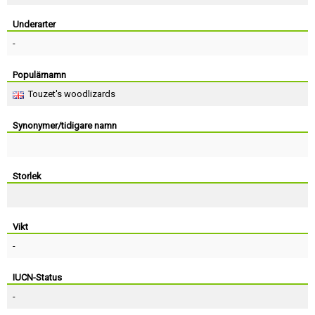
Skapa konto
Underarter
-
Populärnamn
Touzet's woodlizards
Synonymer/tidigare namn
Storlek
Vikt
-
IUCN-Status
-