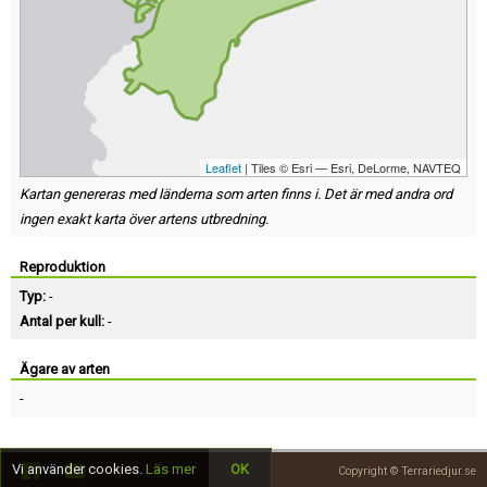
Leaflet
| Tiles © Esri — Esri, DeLorme, NAVTEQ
Kartan genereras med länderna som arten finns i. Det är med andra ord
ingen exakt karta över artens utbredning.
Reproduktion
Typ:
-
Antal per kull:
-
Ägare av arten
-
Vi använder cookies.
Läs mer
OK
Copyright © Terrariedjur.se