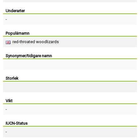
Skapa konto
Underarter
-
Populärnamn
red-throated woodlizards
Synonymer/tidigare namn
Storlek
Vikt
-
IUCN-Status
-