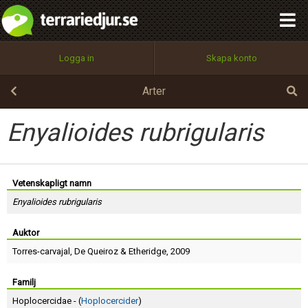
integritetspolicy
OK
Utför
Namn:
Begär nytt lösenord
Logga in
Skapa konto
Tillbaka till förstasidan
100%
Epost:
Arter
Enyalioides rubrigularis
Användarnamn:
Vetenskapligt namn
Enyalioides rubrigularis
Lösenord:
Auktor
Torres-carvajal
,
De Queiroz
&
Etheridge
, 2009
Privacy Policy
Terms of Service
Familj
Hoplocercidae - (
Hoplocercider
)