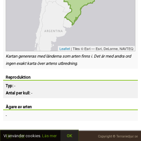
Leaflet
| Tiles © Esri — Esri, DeLorme, NAVTEQ
Kartan genereras med länderna som arten finns i. Det är med andra ord
ingen exakt karta över artens utbredning.
Reproduktion
Typ:
-
Antal per kull:
-
Ägare av arten
-
Vi använder cookies.
Läs mer
OK
Copyright © Terrariedjur.se