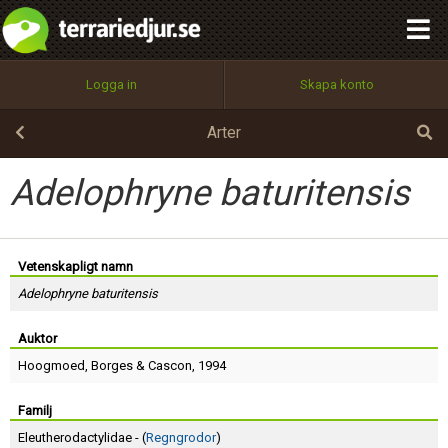
integritetspolicy
OK
Utför
Namn:
Begär nytt lösenord
Logga in
Skapa konto
Tillbaka till förstasidan
100%
Epost:
Arter
Adelophryne baturitensis
Användarnamn:
Vetenskapligt namn
Adelophryne baturitensis
Lösenord:
Auktor
Hoogmoed
,
Borges
&
Cascon
, 1994
Privacy Policy
Terms of Service
Familj
Eleutherodactylidae - (
Regngrodor
)