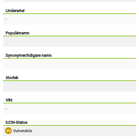
Skapa konto
Underarter
-
Populärnamn
Synonymer/tidigare namn
Storlek
Vikt
-
IUCN-Status
Vulnerable