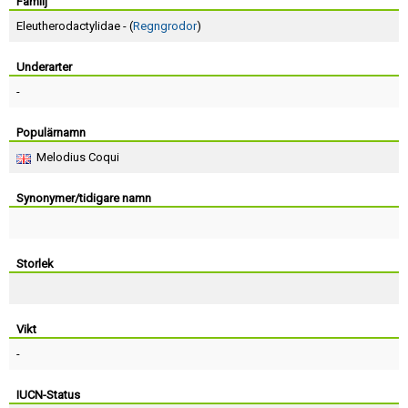
Skapa konto
Familj
Eleutherodactylidae - (
Regngrodor
)
Underarter
-
Populärnamn
Melodius Coqui
Synonymer/tidigare namn
Storlek
Vikt
-
IUCN-Status